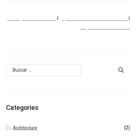
Consignar Un inmueble
I
¿Qué clase de inmueble busca?
I
Reparaciones locativas
Categories
(2)
Architecture