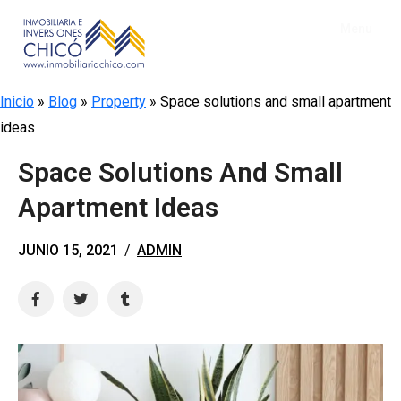
Menu
Inicio
Inicio
»
Blog
»
Property
»
Space solutions and small apartment
Empresa
ideas
Busque su inmueble
Space Solutions And Small
Clientes
Apartment Ideas
Ventas
Propietarios
JUNIO 15, 2021
/
ADMIN
Arriendos
Arrendatarios
Compras
Inversionistas
Hipotecas
Deudores
Avalúos
Reparaciones Locativas
Simulador Venta