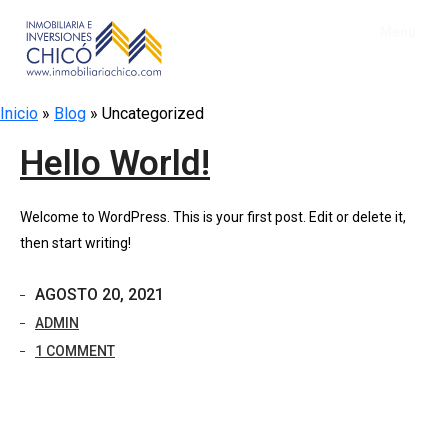
Menu
Inicio
Inicio
»
Blog
»
Uncategorized
Empresa
Hello World!
Busque su inmueble
Clientes
Welcome to WordPress. This is your first post. Edit or delete it,
then start writing!
Ventas
Propietarios
Arriendos
Arrendatarios
AGOSTO 20, 2021
ADMIN
Compras
Inversionistas
1 COMMENT
Hipotecas
Deudores
Avalúos
Reparaciones Locativas
Simulador Venta