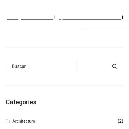
Consignar Un inmueble
I
¿Qué clase de inmueble busca?
I
Reparaciones locativas
Categories
(2)
Architecture