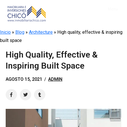
Menu
Inicio
Inicio
»
Blog
»
Architecture
»
High quality, effective & inspiring
Empresa
built space
Busque su inmueble
High Quality, Effective &
Clientes
Inspiring Built Space
Ventas
Propietarios
AGOSTO 15, 2021
/
ADMIN
Arriendos
Arrendatarios
Compras
Inversionistas
Hipotecas
Deudores
Avalúos
Reparaciones Locativas
Simulador Venta