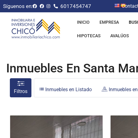
Síguenos en:
6017454747
Contac
INICIO
EMPRESA
BUS
HIPOTECAS
AVALÚOS
Inmuebles En Santa Mar
Inmuebles en Listado
Inmuebles e
Filtros