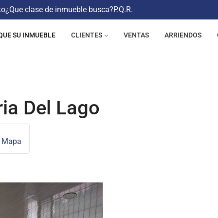
to
¿Que clase de inmueble busca?
P.Q.R.
QUE SU INMUEBLE
CLIENTES
VENTAS
ARRIENDOS
ia Del Lago
n Mapa