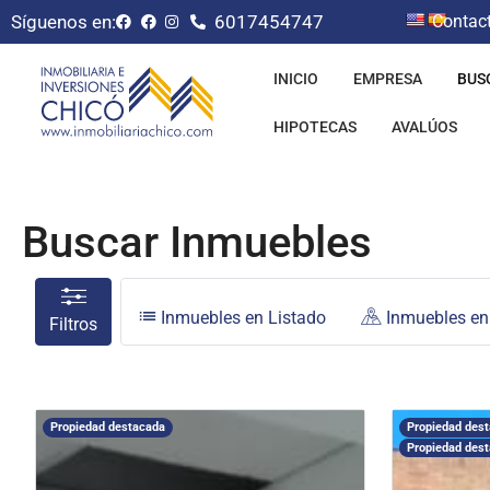
Síguenos en:
6017454747
Contac
INICIO
EMPRESA
BUS
HIPOTECAS
AVALÚOS
Buscar Inmuebles
Inmuebles en Listado
Inmuebles e
Filtros
Propiedad destacada
Propiedad des
Propiedad des