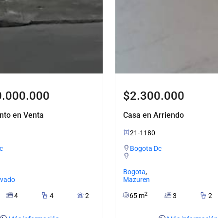
0.000.000
$2.300.000
nto en Venta
Casa en Arriendo
21-1180
c
Bogota Dc
Bogota
,
rvado
Mazuren
2
4
4
2
65 m
3
2