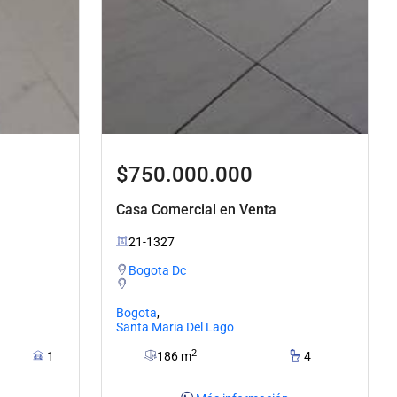
$750.000.000
Casa Comercial en Venta
21-1327
Bogota Dc
Bogota
,
Santa Maria Del Lago
2
1
186 m
4