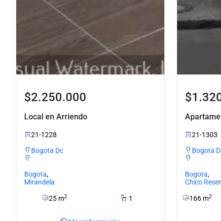
$2.250.000
$1.32
Local en Arriendo
Apartame
21-1228
21-1303
Bogota Dc
Bogota D
Bogota
,
Bogota
,
Mirandela
Chico Rese
2
2
25 m
1
166 m