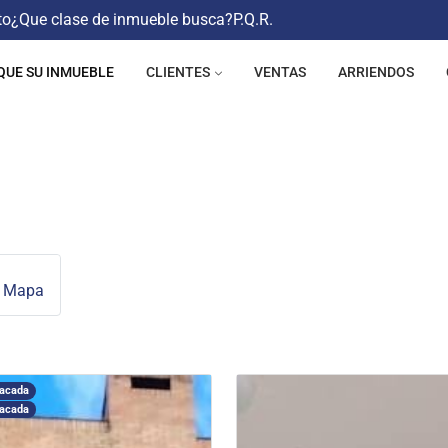
to
¿Que clase de inmueble busca?
P.Q.R.
QUE SU INMUEBLE
CLIENTES
VENTAS
ARRIENDOS
n Mapa
tacada
tacada