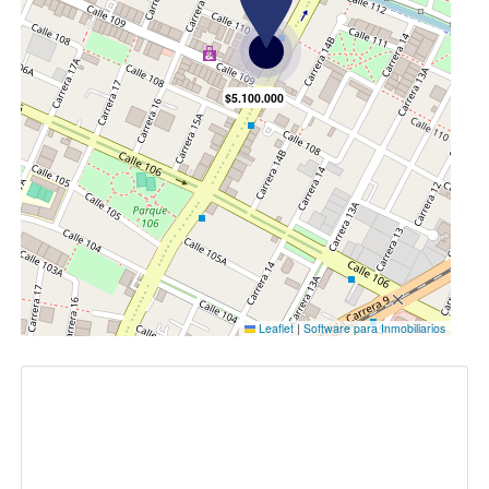
Despensa
Mueble Superiores
Bodega
Pisos Baldosa
Citófono