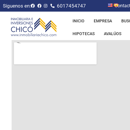
Síguenos en:
6017454747
Contac
INICIO
EMPRESA
BUS
HIPOTECAS
AVALÚOS