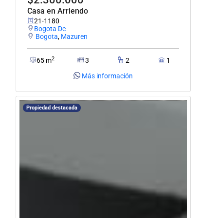
Casa en Arriendo
21-1180
Bogota Dc
Bogota
,
Mazuren
2
65 m
3
2
1
Más información
Propiedad destacada