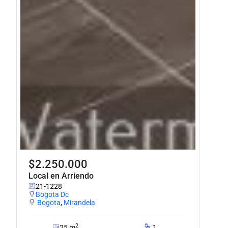
$2.250.000
Local en Arriendo
21-1228
Bogota Dc
Bogota
,
Mirandela
2
25 m
1